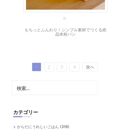
23 12月
もちっとふんわり！シンプル素材でつくる絶
品米粉パン
投
1
2
3
4
次へ
稿
検
の
索:
ペ
ー
カテゴリー
ジ
送
からだにうれしいごはん
(316)