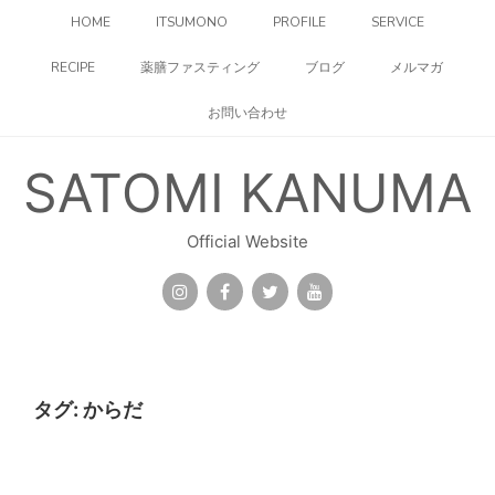
コ
HOME
ITSUMONO
PROFILE
SERVICE
ン
テ
RECIPE
薬膳ファスティング
ブログ
メルマガ
ン
ツ
お問い合わせ
へ
ス
キ
SATOMI KANUMA
ッ
プ
Official Website
タグ:
からだ