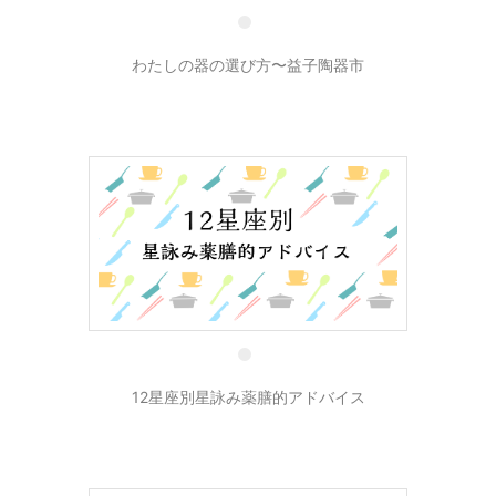
わたしの器の選び方〜益子陶器市
24 4月
12星座別星詠み薬膳的アドバイス