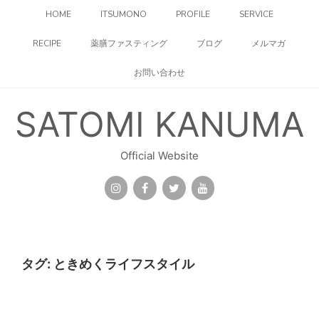
コ
HOME
ITSUMONO
PROFILE
SERVICE
ン
テ
RECIPE
薬膳ファスティング
ブログ
メルマガ
ン
ツ
お問い合わせ
へ
ス
キ
SATOMI KANUMA
ッ
プ
Official Website
タグ:
ときめくライフスタイル