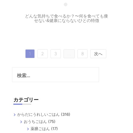
どんな気持ちで食べるか？〜何を食べても痩
せない&健康にならないひとの特徴
投
1
2
3
…
8
次へ
稿
検
の
索:
ペ
ー
カテゴリー
ジ
送
からだにうれしいごはん
(316)
り
おうちごはん
(75)
薬膳ごはん
(17)