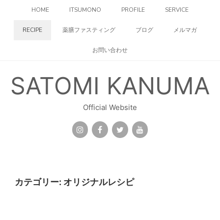
コ
HOME
ITSUMONO
PROFILE
SERVICE
ン
テ
RECIPE
薬膳ファスティング
ブログ
メルマガ
ン
ツ
お問い合わせ
へ
ス
キ
SATOMI KANUMA
ッ
プ
Official Website
カテゴリー:
オリジナルレシピ