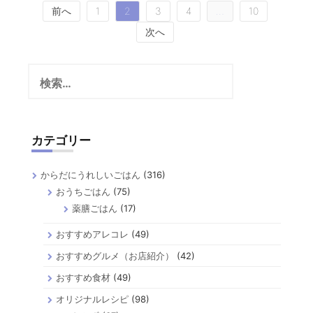
投
前へ
1
2
3
4
…
10
稿
次へ
の
検
ペ
索:
ー
ジ
カテゴリー
送
り
からだにうれしいごはん
(316)
おうちごはん
(75)
薬膳ごはん
(17)
おすすめアレコレ
(49)
おすすめグルメ（お店紹介）
(42)
おすすめ食材
(49)
オリジナルレシピ
(98)